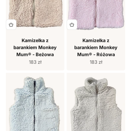
Kamizelka z
Kamizelka z
barankiem Monkey
barankiem Monkey
Mum® - Beżowa
Mum® - Różowa
Cena sprzedaży
Cena sprzedaży
183 zł
183 zł