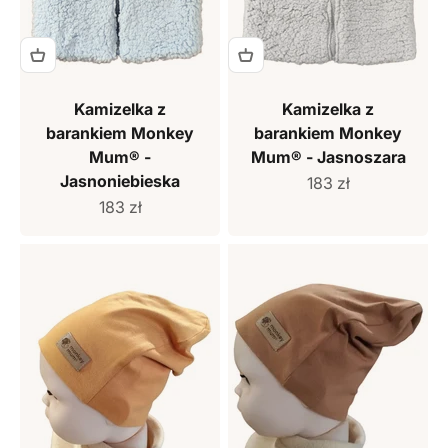
Kamizelka z
Kamizelka z
barankiem Monkey
barankiem Monkey
Mum® -
Mum® - Jasnoszara
Jasnoniebieska
Cena sprzedaży
183 zł
Cena sprzedaży
183 zł