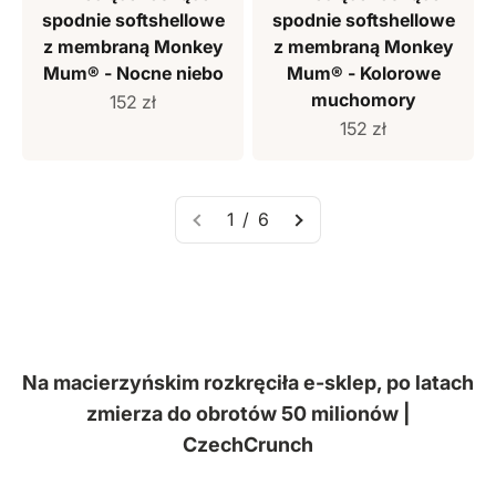
spodnie softshellowe
spodnie softshellowe
z membraną Monkey
z membraną Monkey
Mum® - Nocne niebo
Mum® - Kolorowe
muchomory
Cena sprzedaży
152 zł
Cena sprzedaży
152 zł
1 / 6
Na macierzyńskim rozkręciła e-sklep, po latach
zmierza do obrotów 50 milionów |
CzechCrunch