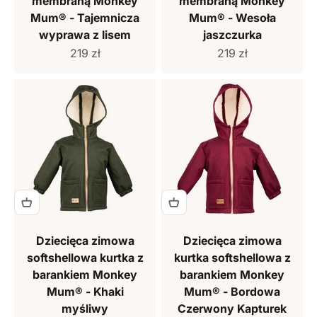
membraną Monkey
membraną Monkey
Mum® - Tajemnicza
Mum® - Wesoła
wyprawa z lisem
jaszczurka
Cena sprzedaży
Cena sprzedaży
219 zł
219 zł
Dziecięca zimowa
Dziecięca zimowa
softshellowa kurtka z
kurtka softshellowa z
barankiem Monkey
barankiem Monkey
Mum® - Khaki
Mum® - Bordowa
myśliwy
Czerwony Kapturek