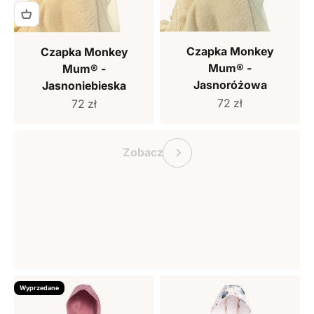
Czapka Monkey
Czapka Monkey
Mum® -
Mum® -
Jasnoróżowa
Jasnoniebieska
Cena sprzedaży
Cena sprzedaży
72 zł
72 zł
Bon podarunkowy Monkey Mum
Poprzedni
Zobacz
Wyprzedane