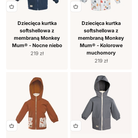
Dziecięca kurtka
Dziecięca kurtka
softshellowa z
softshellowa z
membraną Monkey
membraną Monkey
Mum® - Nocne niebo
Mum® - Kolorowe
muchomory
Cena sprzedaży
219 zł
Cena sprzedaży
219 zł