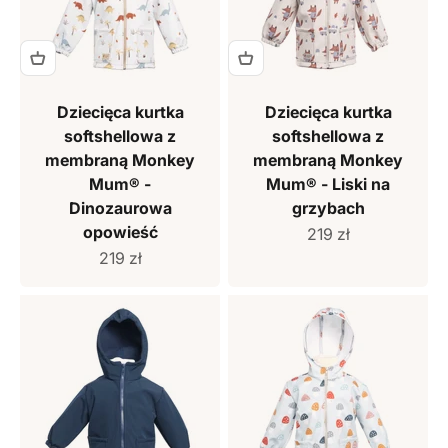
Dziecięca kurtka
Dziecięca kurtka
softshellowa z
softshellowa z
membraną Monkey
membraną Monkey
Mum® -
Mum® - Liski na
Dinozaurowa
grzybach
opowieść
Cena sprzedaży
219 zł
Cena sprzedaży
219 zł