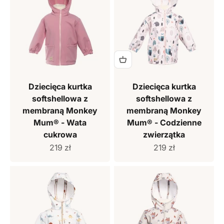
Dziecięca kurtka
Dziecięca kurtka
softshellowa z
softshellowa z
membraną Monkey
membraną Monkey
Mum® - Wata
Mum® - Codzienne
cukrowa
zwierzątka
Cena sprzedaży
Cena sprzedaży
219 zł
219 zł