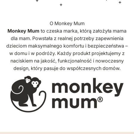
Więcej informacji
Więcej infor
Więcej informacji
Więcej
Więcej informacji
O Monkey Mum
Monkey Mum
to czeska marka, którą założyła mama
dla mam. Powstała z realnej potrzeby zapewnienia
dzieciom maksymalnego komfortu i bezpieczeństwa –
w domu i w podróży. Każdy produkt projektujemy z
naciskiem na jakość, funkcjonalność i nowoczesny
design, który pasuje do współczesnych domów.