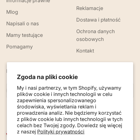
Informacje prawne
Reklamacje
Mlog
Dostawa i płatność
Napisali o nas
Ochrona danych
Mamy testujące
osobowych
Pomagamy
Kontakt
Nowości, porady i wskazówki na Twój e-mail
Zgoda na pliki cookie
My i nasi partnerzy, w tym Shopify, używamy
Subskrybuj
E-mail
plików cookie i innych technologii w celu
zapewnienia spersonalizowanego
środowiska, wyświetlania reklam i
prowadzenia analiz. Nie będziemy korzystać
z plików cookie lub innych technologii w tych
celach bez Twojej zgody. Dowiedz się więcej
z naszej
Polityki prywatności
Polska (PLN zł)