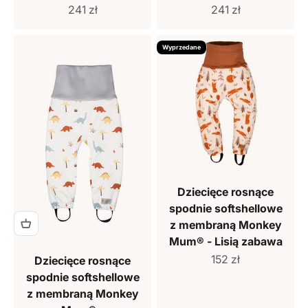
Cena sprzedaży
Cena sprzedaży
241 zł
241 zł
Wyprzedane
Dziecięce rosnące
spodnie softshellowe
z membraną Monkey
Mum® - Lisią zabawa
Cena sprzedaży
152 zł
Dziecięce rosnące
spodnie softshellowe
z membraną Monkey