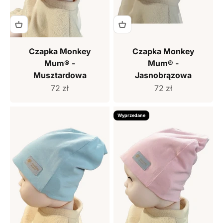
Czapka Monkey
Czapka Monkey
Mum® -
Mum® -
Musztardowa
Jasnobrązowa
Cena sprzedaży
Cena sprzedaży
72 zł
72 zł
Wyprzedane