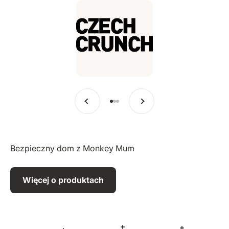
Poprzedni
Dalej
Przejdź do pozycji 1
Przejdź do pozycji 2
Przejdź do pozycji 3
Bezpieczny dom z Monkey Mum
Więcej o produktach