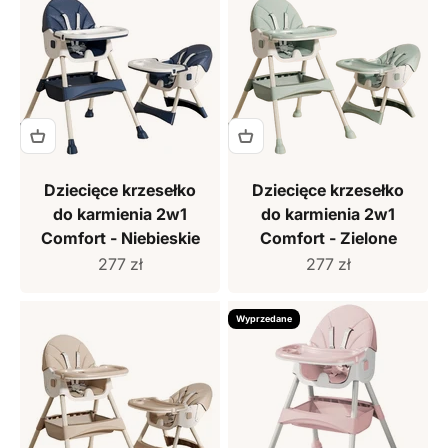
Dziecięce krzesełko
Dziecięce krzesełko
do karmienia 2w1
do karmienia 2w1
Comfort - Niebieskie
Comfort - Zielone
Cena sprzedaży
Cena sprzedaży
277 zł
277 zł
Wyprzedane