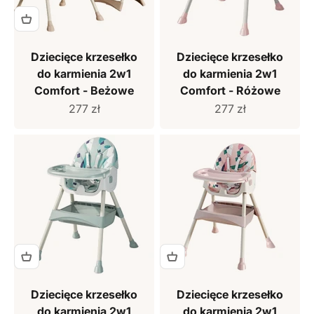
Dziecięce krzesełko
Dziecięce krzesełko
do karmienia 2w1
do karmienia 2w1
Comfort - Beżowe
Comfort - Różowe
Cena sprzedaży
Cena sprzedaży
277 zł
277 zł
Dziecięce krzesełko
Dziecięce krzesełko
do karmienia 2w1
do karmienia 2w1