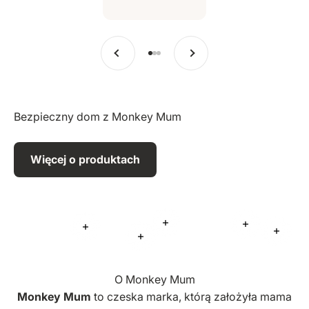
Poprzedni
Dalej
Przejdź do pozycji 1
Przejdź do pozycji 2
Przejdź do pozycji 3
Bezpieczny dom z Monkey Mum
Więcej o produktach
Więcej informacji
Więcej infor
Więcej informacji
Więcej
Więcej informacji
O Monkey Mum
Monkey Mum
to czeska marka, którą założyła mama