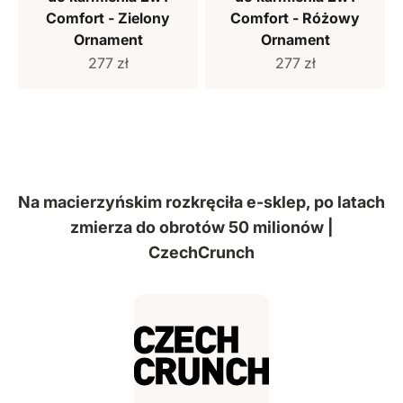
Comfort - Zielony
Comfort - Różowy
Ornament
Ornament
Cena sprzedaży
Cena sprzedaży
277 zł
277 zł
Na macierzyńskim rozkręciła e-sklep, po latach
zmierza do obrotów 50 milionów |
CzechCrunch