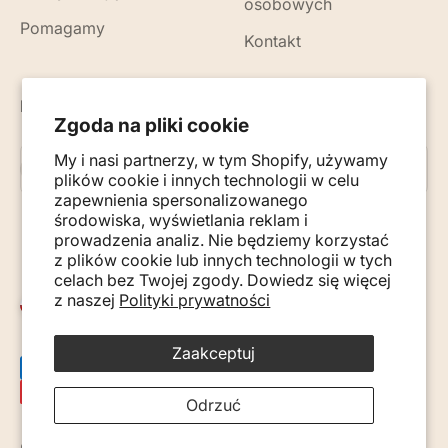
osobowych
Pomagamy
Kontakt
Nowości, porady i wskazówki na Twój e-mail
Zgoda na pliki cookie
My i nasi partnerzy, w tym Shopify, używamy
Subskrybuj
E-mail
plików cookie i innych technologii w celu
zapewnienia spersonalizowanego
środowiska, wyświetlania reklam i
prowadzenia analiz. Nie będziemy korzystać
z plików cookie lub innych technologii w tych
celach bez Twojej zgody. Dowiedz się więcej
z naszej
Polityki prywatności
Polska (PLN zł)
Zaakceptuj
Odrzuć
© 2026, Monkey Mum. · Site by
Ecommerce Pot
.