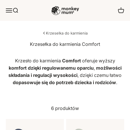
Przejdź do treści
Monkey Mum
Oferta
Szukaj
Kosz
Krzeselka do karmienia
Krzesło do karmienia
Comfort
oferuje wyższy
komfort dzięki regulowanemu oparciu
,
możliwości
składania i regulacji wysokości
, dzięki czemu łatwo
dopasowuje się do potrzeb dziecka i rodziców
.
6 produktów