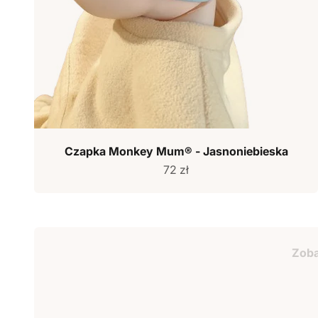
Czapka Monkey Mum® - Jasnoniebieska
Cena sprzedaży
72 zł
Bon podarun
Zob