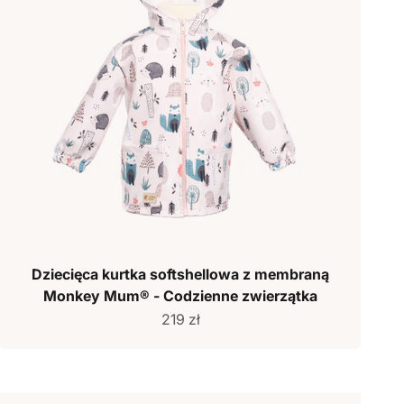
Dziecięca kurtka softshellowa z membraną
Monkey Mum® - Codzienne zwierzątka
Cena sprzedaży
219 zł