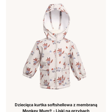
Dziecięca kurtka softshellowa z membraną
Monkey Mum® - Liski na grzybach