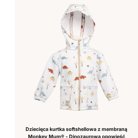
Dziecięca kurtka softshellowa z membraną
Monkey Mum® - Dinozaurowa opowieść