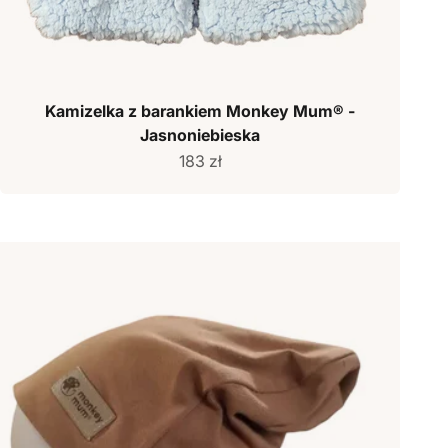
Kamizelka z barankiem Monkey Mum® -
Jasnoniebieska
Cena sprzedaży
183 zł