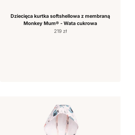
Dziecięca kurtka softshellowa z membraną
Monkey Mum® - Wata cukrowa
Cena sprzedaży
219 zł