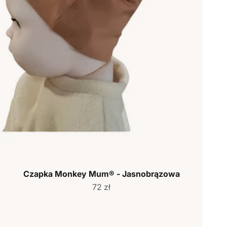
Czapka Monkey Mum® - Jasnobrązowa
Cena sprzedaży
72 zł