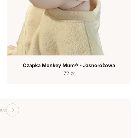
Czapka Monkey Mum® - Jasnoróżowa
Cena sprzedaży
72 zł
kowy Monkey Mum
Poprzedni
acz