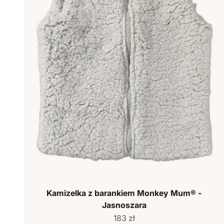
Kamizelka z barankiem Monkey Mum® -
Jasnoszara
Cena sprzedaży
183 zł