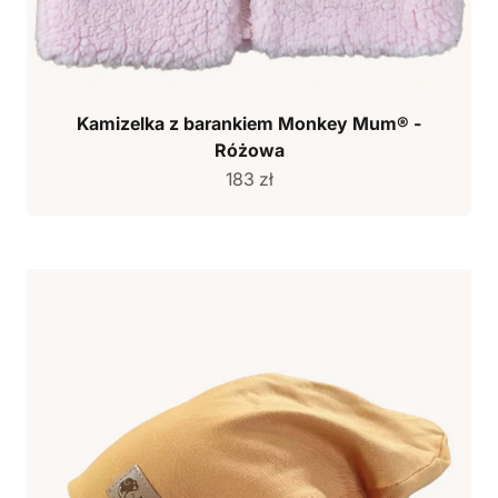
Kamizelka z barankiem Monkey Mum® -
Różowa
Cena sprzedaży
183 zł