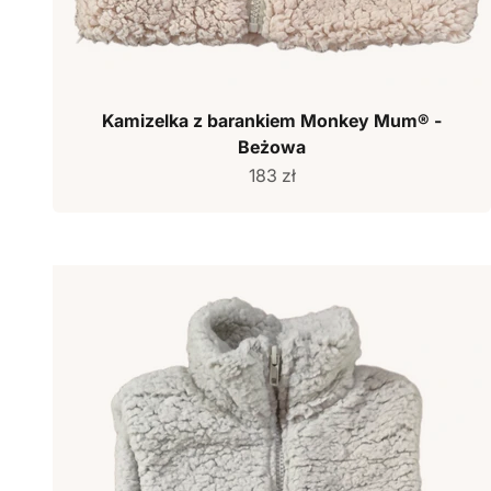
Kamizelka z barankiem Monkey Mum® -
Beżowa
Cena sprzedaży
183 zł