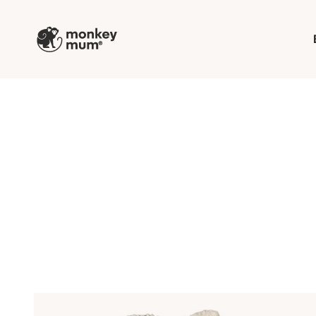
Przejdź do treści
Monkey Mum