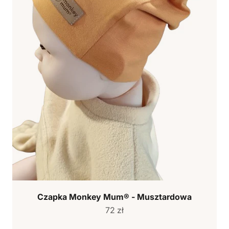
Czapka Monkey Mum® - Musztardowa
Cena sprzedaży
72 zł