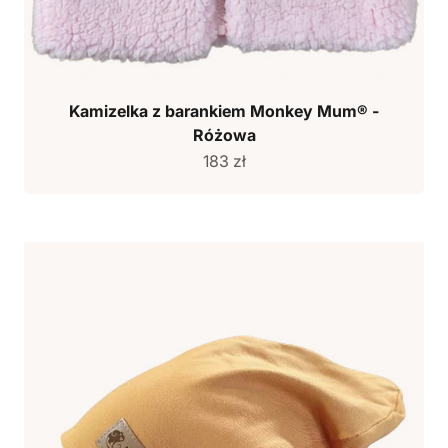
Kamizelka z barankiem Monkey Mum® -
Różowa
Cena sprzedaży
183 zł