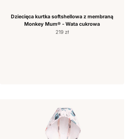
Dziecięca kurtka softshellowa z membraną
Monkey Mum® - Wata cukrowa
Cena sprzedaży
219 zł