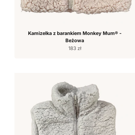
Kamizelka z barankiem Monkey Mum® -
Beżowa
Cena sprzedaży
183 zł