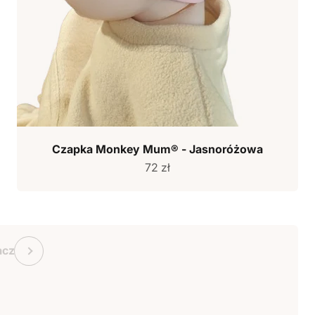
Czapka Monkey Mum® - Jasnoróżowa
Cena sprzedaży
72 zł
kowy Monkey Mum
Poprzedni
acz