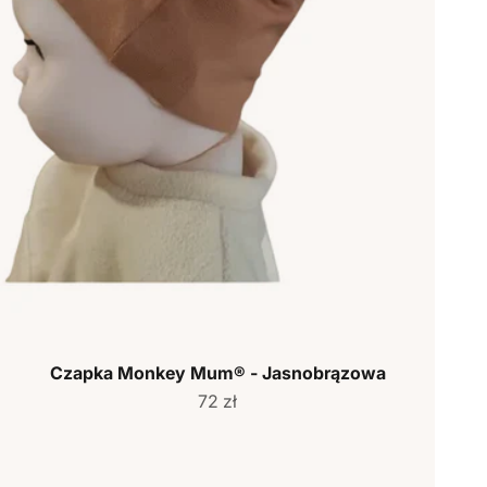
Czapka Monkey Mum® - Jasnobrązowa
Cena sprzedaży
72 zł