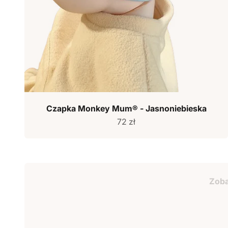
Czapka Monkey Mum® - Jasnoniebieska
Cena sprzedaży
72 zł
Bon podarun
Zob