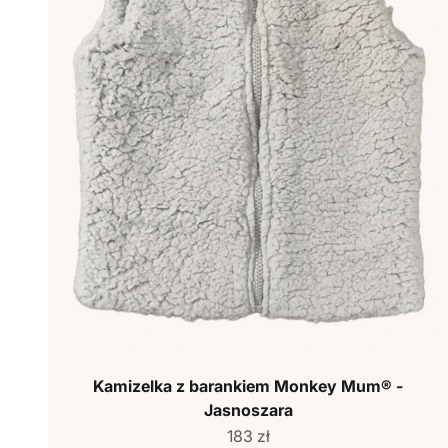
Kamizelka z barankiem Monkey Mum® -
Jasnoszara
Cena sprzedaży
183 zł