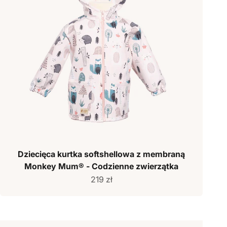
Dziecięca kurtka softshellowa z membraną
Monkey Mum® - Codzienne zwierzątka
Cena sprzedaży
219 zł