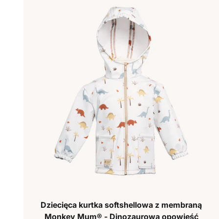
Dziecięca kurtka softshellowa z membraną
Monkey Mum® - Dinozaurowa opowieść