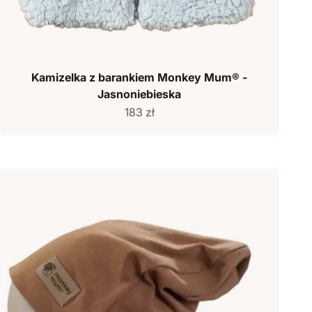
Kamizelka z barankiem Monkey Mum® -
Jasnoniebieska
Cena sprzedaży
183 zł