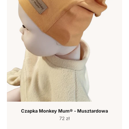
Czapka Monkey Mum® - Musztardowa
Cena sprzedaży
72 zł