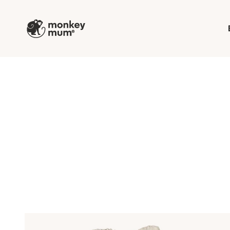
Przejdź do treści
Monkey Mum