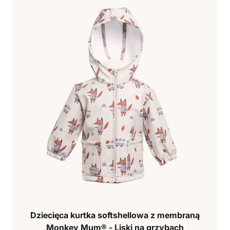
Dziecięca kurtka softshellowa z membraną
Monkey Mum® - Liski na grzybach