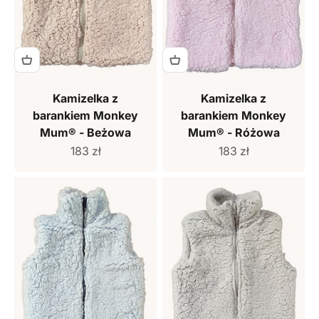
Kamizelka z
Kamizelka z
barankiem Monkey
barankiem Monkey
Mum® - Beżowa
Mum® - Różowa
Cena sprzedaży
Cena sprzedaży
183 zł
183 zł