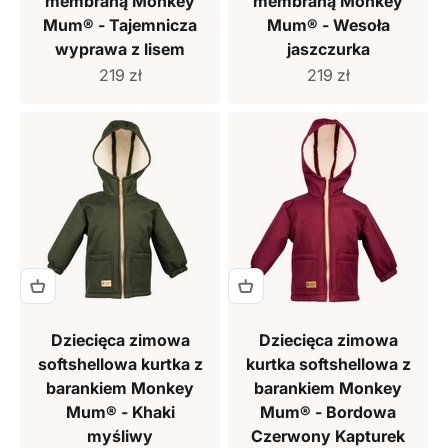
membraną Monkey
membraną Monkey
Mum® - Tajemnicza
Mum® - Wesoła
wyprawa z lisem
jaszczurka
Cena sprzedaży
Cena sprzedaży
219 zł
219 zł
Dziecięca zimowa
Dziecięca zimowa
softshellowa kurtka z
kurtka softshellowa z
barankiem Monkey
barankiem Monkey
Mum® - Khaki
Mum® - Bordowa
myśliwy
Czerwony Kapturek