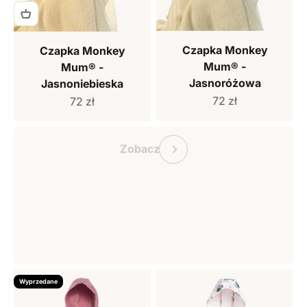
Czapka Monkey
Czapka Monkey
Mum® -
Mum® -
Jasnoróżowa
Jasnoniebieska
Cena sprzedaży
Cena sprzedaży
72 zł
72 zł
Bon podarunkowy Monkey Mum
Poprzedni
Zobacz
Wyprzedane