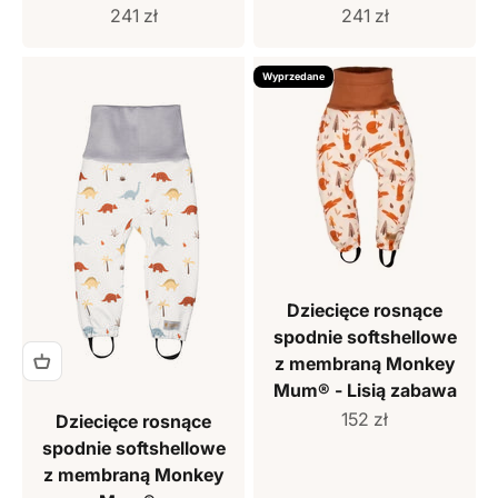
Cena sprzedaży
Cena sprzedaży
241 zł
241 zł
Wyprzedane
Dziecięce rosnące
spodnie softshellowe
z membraną Monkey
Mum® - Lisią zabawa
Cena sprzedaży
152 zł
Dziecięce rosnące
spodnie softshellowe
z membraną Monkey