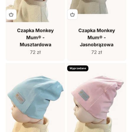
Czapka Monkey
Czapka Monkey
Mum® -
Mum® -
Musztardowa
Jasnobrązowa
Cena sprzedaży
Cena sprzedaży
72 zł
72 zł
Wyprzedane