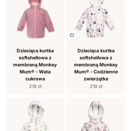
Dziecięca kurtka
Dziecięca kurtka
softshellowa z
softshellowa z
membraną Monkey
membraną Monkey
Mum® - Wata
Mum® - Codzienne
cukrowa
zwierzątka
Cena sprzedaży
Cena sprzedaży
219 zł
219 zł