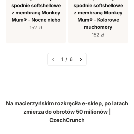
spodnie softshellowe
spodnie softshellowe
z membraną Monkey
z membraną Monkey
Mum® - Nocne niebo
Mum® - Kolorowe
muchomory
Cena sprzedaży
152 zł
Cena sprzedaży
152 zł
1 / 6
Na macierzyńskim rozkręciła e-sklep, po latach
zmierza do obrotów 50 milionów |
CzechCrunch