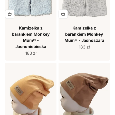
Kamizelka z
Kamizelka z
barankiem Monkey
barankiem Monkey
Mum® -
Mum® - Jasnoszara
Jasnoniebieska
Cena sprzedaży
183 zł
Cena sprzedaży
183 zł