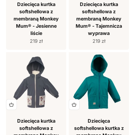
Dziecięca kurtka
Dziecięca kurtka
softshellowa z
softshellowa z
membraną Monkey
membraną Monkey
Mum® - Jesienne
Mum® - Tajemnicza
liście
wyprawa
Cena sprzedaży
Cena sprzedaży
219 zł
219 zł
Dziecięca kurtka
Dziecięca
softshellowa z
softshellowa kurtka z