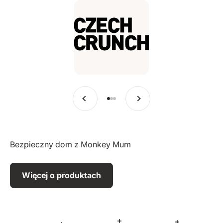
Poprzedni
Dalej
Przejdź do pozycji 1
Przejdź do pozycji 2
Przejdź do pozycji 3
Bezpieczny dom z Monkey Mum
Więcej o produktach