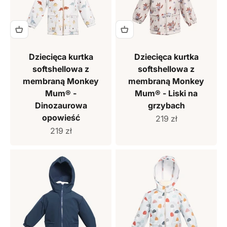
Dziecięca kurtka
Dziecięca kurtka
softshellowa z
softshellowa z
membraną Monkey
membraną Monkey
Mum® -
Mum® - Liski na
Dinozaurowa
grzybach
opowieść
Cena sprzedaży
219 zł
Cena sprzedaży
219 zł