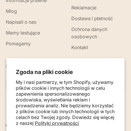
Informacje prawne
Reklamacje
Mlog
Dostawa i płatność
Napisali o nas
Ochrona danych
Mamy testujące
osobowych
Pomagamy
Kontakt
Nowości, porady i wskazówki na Twój e-mail
Zgoda na pliki cookie
My i nasi partnerzy, w tym Shopify, używamy
Subskrybuj
E-mail
plików cookie i innych technologii w celu
zapewnienia spersonalizowanego
środowiska, wyświetlania reklam i
prowadzenia analiz. Nie będziemy korzystać
z plików cookie lub innych technologii w tych
celach bez Twojej zgody. Dowiedz się więcej
z naszej
Polityki prywatności
Polska (PLN zł)