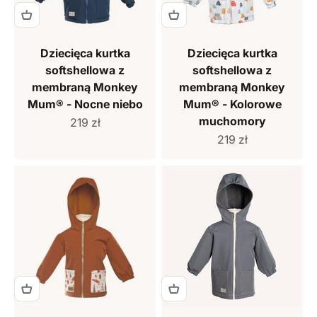
Dziecięca kurtka
Dziecięca kurtka
softshellowa z
softshellowa z
membraną Monkey
membraną Monkey
Mum® - Nocne niebo
Mum® - Kolorowe
muchomory
Cena sprzedaży
219 zł
Cena sprzedaży
219 zł