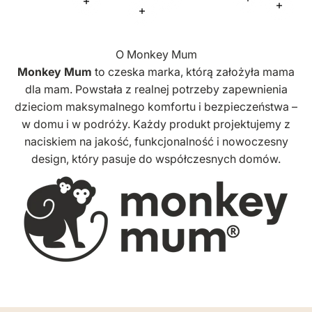
Więcej informacji
Więcej infor
Więcej informacji
Więcej
Więcej informacji
O Monkey Mum
Monkey Mum
to czeska marka, którą założyła mama
dla mam. Powstała z realnej potrzeby zapewnienia
dzieciom maksymalnego komfortu i bezpieczeństwa –
w domu i w podróży. Każdy produkt projektujemy z
naciskiem na jakość, funkcjonalność i nowoczesny
design, który pasuje do współczesnych domów.