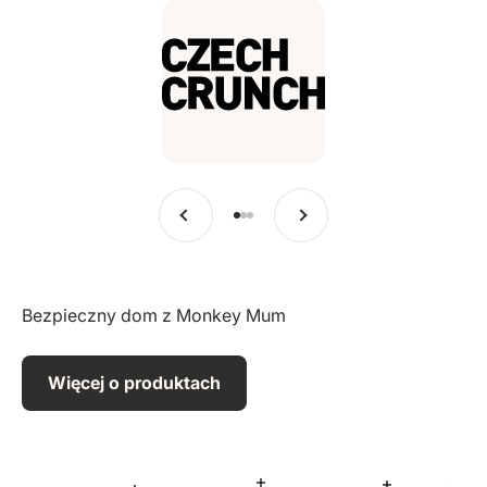
Poprzedni
Dalej
Przejdź do pozycji 1
Przejdź do pozycji 2
Przejdź do pozycji 3
Bezpieczny dom z Monkey Mum
Więcej o produktach