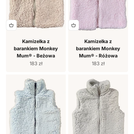
Kamizelka z
Kamizelka z
barankiem Monkey
barankiem Monkey
Mum® - Beżowa
Mum® - Różowa
Cena sprzedaży
Cena sprzedaży
183 zł
183 zł