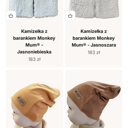
Kamizelka z
Kamizelka z
barankiem Monkey
barankiem Monkey
Mum® -
Mum® - Jasnoszara
Jasnoniebieska
Cena sprzedaży
183 zł
Cena sprzedaży
183 zł