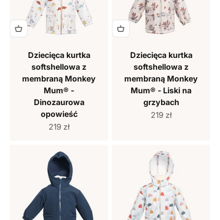
Dziecięca kurtka
Dziecięca kurtka
softshellowa z
softshellowa z
membraną Monkey
membraną Monkey
Mum® -
Mum® - Liski na
Dinozaurowa
grzybach
opowieść
Cena sprzedaży
219 zł
Cena sprzedaży
219 zł