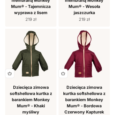
membraną Monkey
membraną Monkey
Mum® - Tajemnicza
Mum® - Wesoła
wyprawa z lisem
jaszczurka
Cena sprzedaży
Cena sprzedaży
219 zł
219 zł
Dziecięca zimowa
Dziecięca zimowa
softshellowa kurtka z
kurtka softshellowa z
barankiem Monkey
barankiem Monkey
Mum® - Khaki
Mum® - Bordowa
myśliwy
Czerwony Kapturek