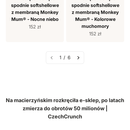
spodnie softshellowe
spodnie softshellowe
z membraną Monkey
z membraną Monkey
Mum® - Nocne niebo
Mum® - Kolorowe
muchomory
Cena sprzedaży
152 zł
Cena sprzedaży
152 zł
1 / 6
Na macierzyńskim rozkręciła e-sklep, po latach
zmierza do obrotów 50 milionów |
CzechCrunch