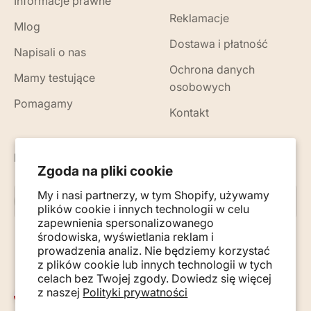
Informacje prawne
Reklamacje
Mlog
Dostawa i płatność
Napisali o nas
Ochrona danych
Mamy testujące
osobowych
Pomagamy
Kontakt
Nowości, porady i wskazówki na Twój e-mail
Zgoda na pliki cookie
My i nasi partnerzy, w tym Shopify, używamy
Subskrybuj
E-mail
plików cookie i innych technologii w celu
zapewnienia spersonalizowanego
środowiska, wyświetlania reklam i
prowadzenia analiz. Nie będziemy korzystać
z plików cookie lub innych technologii w tych
celach bez Twojej zgody. Dowiedz się więcej
z naszej
Polityki prywatności
Polska (PLN zł)