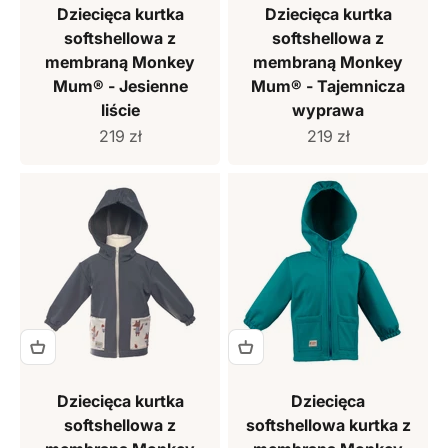
Dziecięca kurtka
Dziecięca kurtka
softshellowa z
softshellowa z
membraną Monkey
membraną Monkey
Mum® - Jesienne
Mum® - Tajemnicza
liście
wyprawa
Cena sprzedaży
Cena sprzedaży
219 zł
219 zł
Dziecięca kurtka
Dziecięca
softshellowa z
softshellowa kurtka z