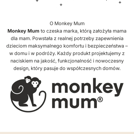
Więcej informacji
Więcej infor
Więcej informacji
Więcej
Więcej informacji
O Monkey Mum
Monkey Mum
to czeska marka, którą założyła mama
dla mam. Powstała z realnej potrzeby zapewnienia
dzieciom maksymalnego komfortu i bezpieczeństwa –
w domu i w podróży. Każdy produkt projektujemy z
naciskiem na jakość, funkcjonalność i nowoczesny
design, który pasuje do współczesnych domów.