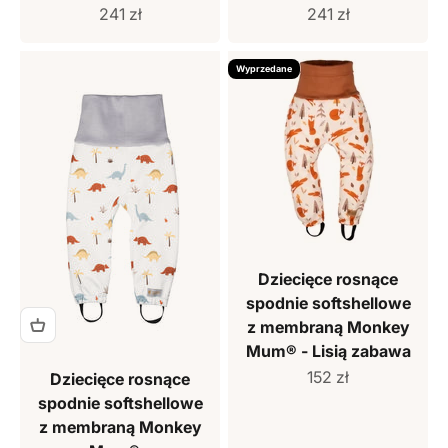
Cena sprzedaży
Cena sprzedaży
241 zł
241 zł
Wyprzedane
Dziecięce rosnące
spodnie softshellowe
z membraną Monkey
Mum® - Lisią zabawa
Cena sprzedaży
152 zł
Dziecięce rosnące
spodnie softshellowe
z membraną Monkey