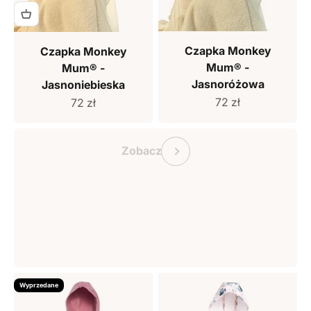
Czapka Monkey
Czapka Monkey
Mum® -
Mum® -
Jasnoróżowa
Jasnoniebieska
Cena sprzedaży
Cena sprzedaży
72 zł
72 zł
Bon podarunkowy Monkey Mum
Poprzedni
Zobacz
Wyprzedane