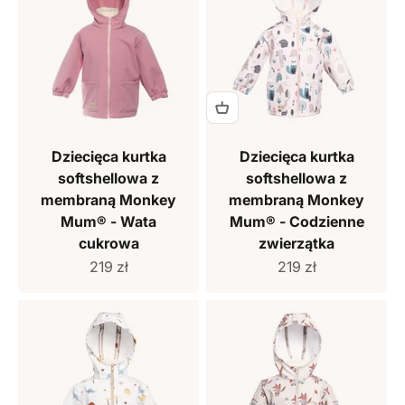
Dziecięca kurtka
Dziecięca kurtka
softshellowa z
softshellowa z
membraną Monkey
membraną Monkey
Mum® - Wata
Mum® - Codzienne
cukrowa
zwierzątka
Cena sprzedaży
Cena sprzedaży
219 zł
219 zł