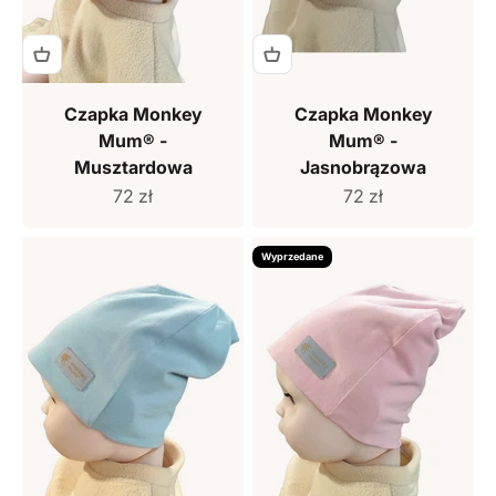
Czapka Monkey
Czapka Monkey
Mum® -
Mum® -
Musztardowa
Jasnobrązowa
Cena sprzedaży
Cena sprzedaży
72 zł
72 zł
Wyprzedane