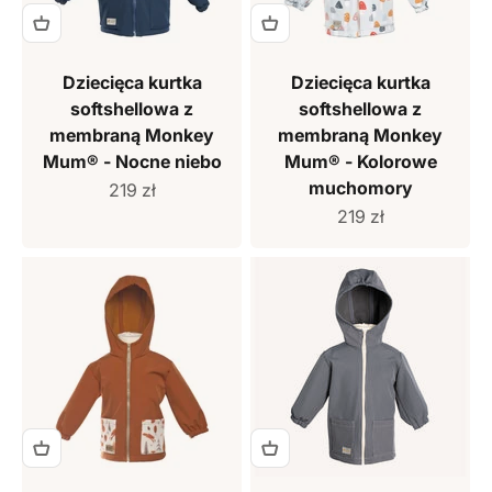
Dziecięca kurtka
Dziecięca kurtka
softshellowa z
softshellowa z
membraną Monkey
membraną Monkey
Mum® - Nocne niebo
Mum® - Kolorowe
muchomory
Cena sprzedaży
219 zł
Cena sprzedaży
219 zł