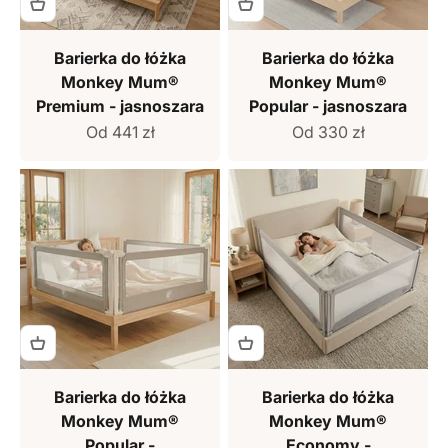
Barierka do łóżka
Barierka do łóżka
Monkey Mum®
Monkey Mum®
Premium - jasnoszara
Popular - jasnoszara
Cena sprzedaży
Cena sprzedaży
Od 441 zł
Od 330 zł
Barierka do łóżka
Barierka do łóżka
Monkey Mum®
Monkey Mum®
Popular -
Economy -