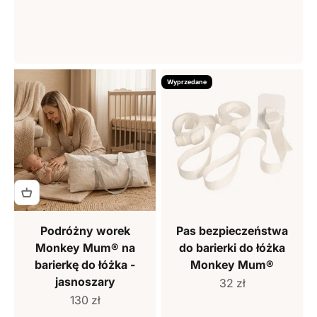
Wyprzedane
Podróżny worek
Pas bezpieczeństwa
Monkey Mum® na
do barierki do łóżka
barierkę do łóżka -
Monkey Mum®
jasnoszary
Cena sprzedaży
32 zł
Cena sprzedaży
130 zł