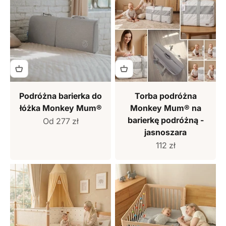
Podróżna barierka do
Torba podróżna
łóżka Monkey Mum®
Monkey Mum® na
barierkę podróżną -
Cena sprzedaży
Od 277 zł
jasnoszara
Cena sprzedaży
112 zł