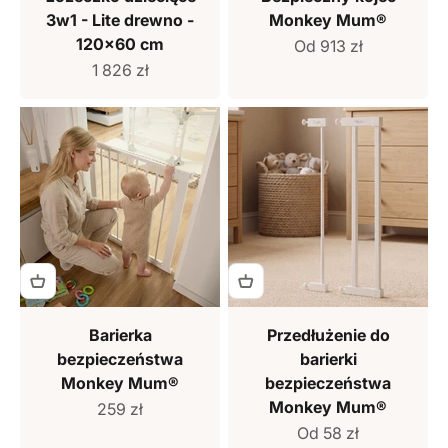
3w1 - Lite drewno -
Monkey Mum®
120x60 cm
Cena sprzedaży
Od 913 zł
Cena sprzedaży
1 826 zł
Barierka
Przedłużenie do
bezpieczeństwa
barierki
Monkey Mum®
bezpieczeństwa
Monkey Mum®
Cena sprzedaży
259 zł
Cena sprzedaży
Od 58 zł