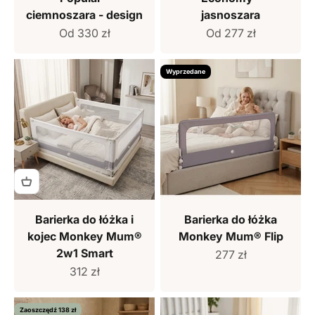
ciemnoszara - design
jasnoszara
Cena sprzedaży
Cena sprzedaży
Od 330 zł
Od 277 zł
Wyprzedane
Barierka do łóżka i
Barierka do łóżka
kojec Monkey Mum®
Monkey Mum® Flip
2w1 Smart
Cena sprzedaży
277 zł
Cena sprzedaży
312 zł
Zaoszczędź 138 zł