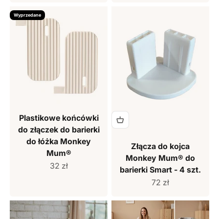
Wyprzedane
Plastikowe końcówki
do złączek do barierki
do łóżka Monkey
Złącza do kojca
Mum®
Monkey Mum® do
Cena sprzedaży
32 zł
barierki Smart - 4 szt.
Cena sprzedaży
72 zł