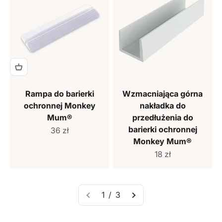
Rampa do barierki
Wzmacniająca górna
ochronnej Monkey
nakładka do
Mum®
przedłużenia do
barierki ochronnej
Cena sprzedaży
36 zł
Monkey Mum®
Cena sprzedaży
18 zł
1 / 3