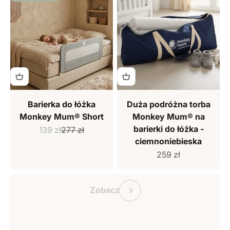
Barierka do łóżka
Duża podróżna torba
Monkey Mum® Short
Monkey Mum® na
barierki do łóżka -
Cena sprzedaży
Cena regularna
139 zł
277 zł
ciemnoniebieska
Cena sprzedaży
259 zł
Bon podarunkowy Monkey Mum
Poprzedni
Zobacz