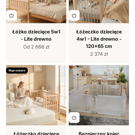
Łóżko dziecięce 5w1
Łóżeczko dziecięce
- Lite drewno
4w1 - Lite drewno -
120x65 cm
Cena sprzedaży
Od 2 668 zł
Cena sprzedaży
2 374 zł
Wyprzedane
Łóżeczko dziecięce
Bezpieczny kojec