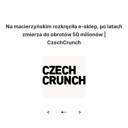
Na macierzyńskim rozkręciła e-sklep, po latach
zmierza do obrotów 50 milionów |
CzechCrunch
Poprzedni
Dalej
Przejdź do pozycji 1
Przejdź do pozycji 2
Przejdź do pozycji 3