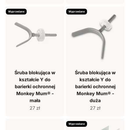
Wyprzedane
Wyprzedane
Śruba blokująca w
Śruba blokująca w
kształcie Y do
kształcie Y do
barierki ochronnej
barierki ochronnej
Monkey Mum® -
Monkey Mum® -
mała
duża
Cena sprzedaży
Cena sprzedaży
27 zł
27 zł
Wyprzedane