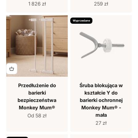
Cena sprzedaży
Cena sprzedaży
1 826 zł
259 zł
Wyprzedane
Przedłużenie do
Śruba blokująca w
barierki
kształcie Y do
bezpieczeństwa
barierki ochronnej
Monkey Mum®
Monkey Mum® -
mała
Cena sprzedaży
Od 58 zł
Cena sprzedaży
27 zł