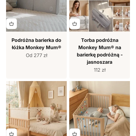
Podróżna barierka do
Torba podróżna
łóżka Monkey Mum®
Monkey Mum® na
barierkę podróżną -
Cena sprzedaży
Od 277 zł
jasnoszara
Cena sprzedaży
112 zł