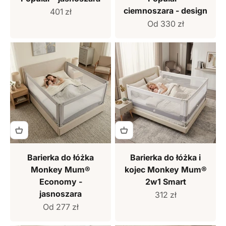
ciemnoszara - design
Cena sprzedaży
401 zł
Cena sprzedaży
Od 330 zł
Barierka do łóżka
Barierka do łóżka i
Monkey Mum®
kojec Monkey Mum®
Economy -
2w1 Smart
jasnoszara
Cena sprzedaży
312 zł
Cena sprzedaży
Od 277 zł