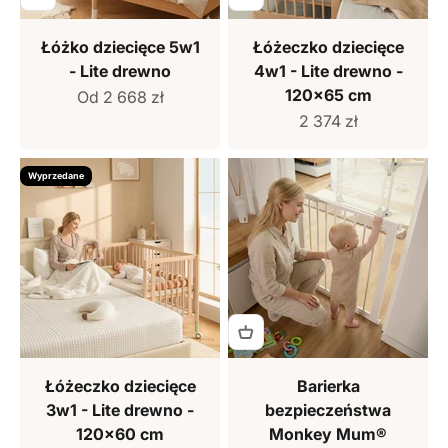
Łóżko dziecięce 5w1
Łóżeczko dziecięce
- Lite drewno
4w1 - Lite drewno -
120x65 cm
Cena sprzedaży
Od 2 668 zł
Cena sprzedaży
2 374 zł
Wyprzedane
Łóżeczko dziecięce
Barierka
3w1 - Lite drewno -
bezpieczeństwa
120x60 cm
Monkey Mum®