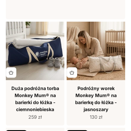
Duża podróżna torba
Podróżny worek
Monkey Mum® na
Monkey Mum® na
barierki do łóżka -
barierkę do łóżka -
ciemnoniebieska
jasnoszary
Cena sprzedaży
Cena sprzedaży
259 zł
130 zł