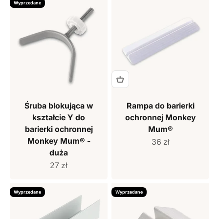
Wyprzedane
Śruba blokująca w
Rampa do barierki
kształcie Y do
ochronnej Monkey
barierki ochronnej
Mum®
Monkey Mum® -
Cena sprzedaży
36 zł
duża
Cena sprzedaży
27 zł
Wyprzedane
Wyprzedane