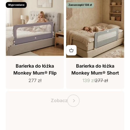
Wyprzedane
Zaoszczędź 138 zł
Barierka do łóżka
Barierka do łóżka
Monkey Mum® Flip
Monkey Mum® Short
Cena sprzedaży
Cena sprzedaży
Cena regularna
277 zł
139 zł
277 zł
Bon podarunkowy Monkey Mum
Poprzedni
Zobacz