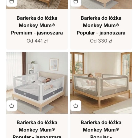
Barierka do łóżka
Barierka do łóżka
Monkey Mum®
Monkey Mum®
Premium - jasnoszara
Popular - jasnoszara
Cena sprzedaży
Cena sprzedaży
Od 441 zł
Od 330 zł
Barierka do łóżka
Barierka do łóżka
Monkey Mum®
Monkey Mum®
Popular - jasnoszara
Popular -