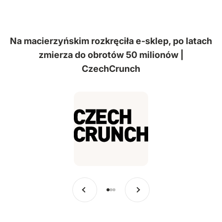
Na macierzyńskim rozkręciła e-sklep, po latach
zmierza do obrotów 50 milionów |
CzechCrunch
Poprzedni
Dalej
Przejdź do pozycji 1
Przejdź do pozycji 2
Przejdź do pozycji 3