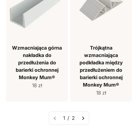
Wzmacniająca górna
Trójkątna
nakładka do
wzmacniająca
przedłużenia do
podkładka między
barierki ochronnej
przedłużeniem do
Monkey Mum®
barierki ochronnej
Monkey Mum®
Cena sprzedaży
18 zł
Cena sprzedaży
18 zł
1 / 2