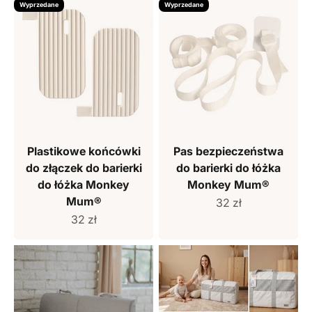
Wyprzedane
Wyprzedane
Plastikowe końcówki
Pas bezpieczeństwa
do złączek do barierki
do barierki do łóżka
do łóżka Monkey
Monkey Mum®
Mum®
Cena sprzedaży
32 zł
Cena sprzedaży
32 zł