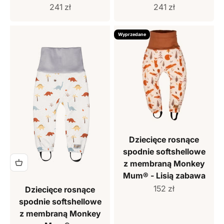
Cena sprzedaży
Cena sprzedaży
241 zł
241 zł
Wyprzedane
Dziecięce rosnące
spodnie softshellowe
z membraną Monkey
Mum® - Lisią zabawa
Cena sprzedaży
152 zł
Dziecięce rosnące
spodnie softshellowe
z membraną Monkey