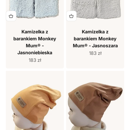
Kamizelka z
Kamizelka z
barankiem Monkey
barankiem Monkey
Mum® -
Mum® - Jasnoszara
Jasnoniebieska
Cena sprzedaży
183 zł
Cena sprzedaży
183 zł