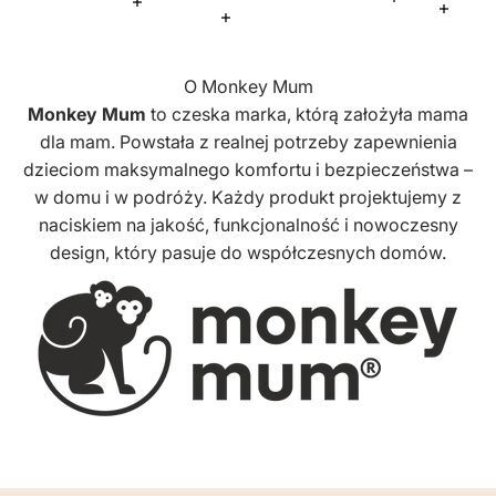
Więcej informacji
Więcej infor
Więcej informacji
Więcej
Więcej informacji
O Monkey Mum
Monkey Mum
to czeska marka, którą założyła mama
dla mam. Powstała z realnej potrzeby zapewnienia
dzieciom maksymalnego komfortu i bezpieczeństwa –
w domu i w podróży. Każdy produkt projektujemy z
naciskiem na jakość, funkcjonalność i nowoczesny
design, który pasuje do współczesnych domów.