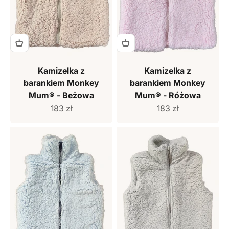
Kamizelka z
Kamizelka z
barankiem Monkey
barankiem Monkey
Mum® - Beżowa
Mum® - Różowa
Cena sprzedaży
Cena sprzedaży
183 zł
183 zł