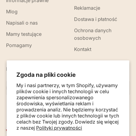
Informacje prawne
Reklamacje
Mlog
Dostawa i płatność
Napisali o nas
Ochrona danych
Mamy testujące
osobowych
Pomagamy
Kontakt
Nowości, porady i wskazówki na Twój e-mail
Zgoda na pliki cookie
My i nasi partnerzy, w tym Shopify, używamy
Subskrybuj
E-mail
plików cookie i innych technologii w celu
zapewnienia spersonalizowanego
środowiska, wyświetlania reklam i
prowadzenia analiz. Nie będziemy korzystać
z plików cookie lub innych technologii w tych
celach bez Twojej zgody. Dowiedz się więcej
z naszej
Polityki prywatności
Polska (PLN zł)