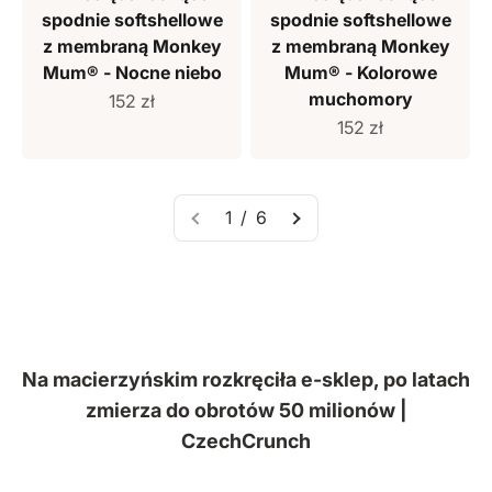
spodnie softshellowe
spodnie softshellowe
z membraną Monkey
z membraną Monkey
Mum® - Nocne niebo
Mum® - Kolorowe
muchomory
Cena sprzedaży
152 zł
Cena sprzedaży
152 zł
1 / 6
Na macierzyńskim rozkręciła e-sklep, po latach
zmierza do obrotów 50 milionów |
CzechCrunch