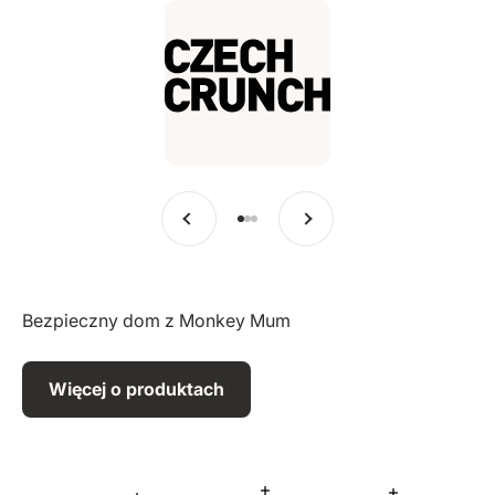
Poprzedni
Dalej
Przejdź do pozycji 1
Przejdź do pozycji 2
Przejdź do pozycji 3
Bezpieczny dom z Monkey Mum
Więcej o produktach