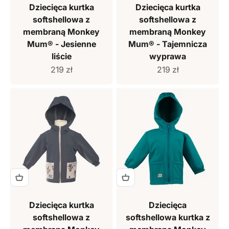
Dziecięca kurtka
Dziecięca kurtka
softshellowa z
softshellowa z
membraną Monkey
membraną Monkey
Mum® - Jesienne
Mum® - Tajemnicza
liście
wyprawa
Cena sprzedaży
Cena sprzedaży
219 zł
219 zł
Dziecięca kurtka
Dziecięca
softshellowa z
softshellowa kurtka z