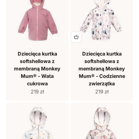
Dziecięca kurtka
Dziecięca kurtka
softshellowa z
softshellowa z
membraną Monkey
membraną Monkey
Mum® - Wata
Mum® - Codzienne
cukrowa
zwierzątka
Cena sprzedaży
Cena sprzedaży
219 zł
219 zł