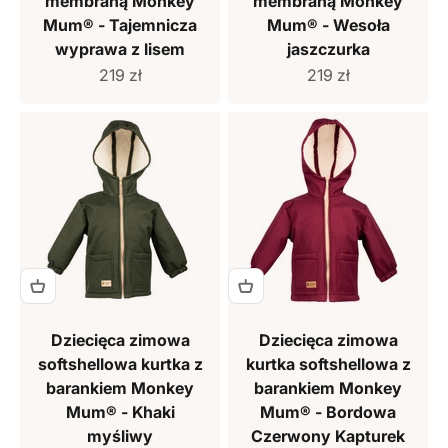
membraną Monkey
membraną Monkey
Mum® - Tajemnicza
Mum® - Wesoła
wyprawa z lisem
jaszczurka
Cena sprzedaży
Cena sprzedaży
219 zł
219 zł
Dziecięca zimowa
Dziecięca zimowa
softshellowa kurtka z
kurtka softshellowa z
barankiem Monkey
barankiem Monkey
Mum® - Khaki
Mum® - Bordowa
myśliwy
Czerwony Kapturek