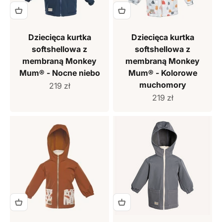
Dziecięca kurtka
Dziecięca kurtka
softshellowa z
softshellowa z
membraną Monkey
membraną Monkey
Mum® - Nocne niebo
Mum® - Kolorowe
muchomory
Cena sprzedaży
219 zł
Cena sprzedaży
219 zł