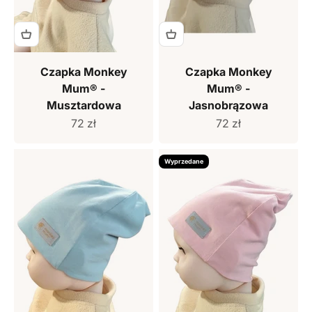
Czapka Monkey
Czapka Monkey
Mum® -
Mum® -
Musztardowa
Jasnobrązowa
Cena sprzedaży
Cena sprzedaży
72 zł
72 zł
Wyprzedane