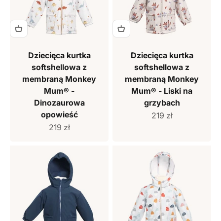
Dziecięca kurtka
Dziecięca kurtka
softshellowa z
softshellowa z
membraną Monkey
membraną Monkey
Mum® -
Mum® - Liski na
Dinozaurowa
grzybach
opowieść
Cena sprzedaży
219 zł
Cena sprzedaży
219 zł