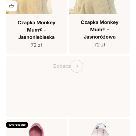
Czapka Monkey
Czapka Monkey
Mum® -
Mum® -
Jasnoróżowa
Jasnoniebieska
Cena sprzedaży
Cena sprzedaży
72 zł
72 zł
Bon podarunkowy Monkey Mum
Poprzedni
Zobacz
Wyprzedane