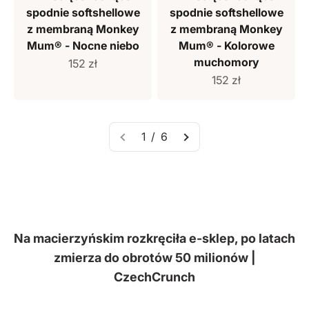
spodnie softshellowe
spodnie softshellowe
z membraną Monkey
z membraną Monkey
Mum® - Nocne niebo
Mum® - Kolorowe
muchomory
Cena sprzedaży
152 zł
Cena sprzedaży
152 zł
1 / 6
Na macierzyńskim rozkręciła e-sklep, po latach
zmierza do obrotów 50 milionów |
CzechCrunch