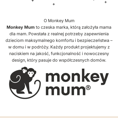
Więcej informacji
Więcej infor
Więcej informacji
Więcej
Więcej informacji
O Monkey Mum
Monkey Mum
to czeska marka, którą założyła mama
dla mam. Powstała z realnej potrzeby zapewnienia
dzieciom maksymalnego komfortu i bezpieczeństwa –
w domu i w podróży. Każdy produkt projektujemy z
naciskiem na jakość, funkcjonalność i nowoczesny
design, który pasuje do współczesnych domów.