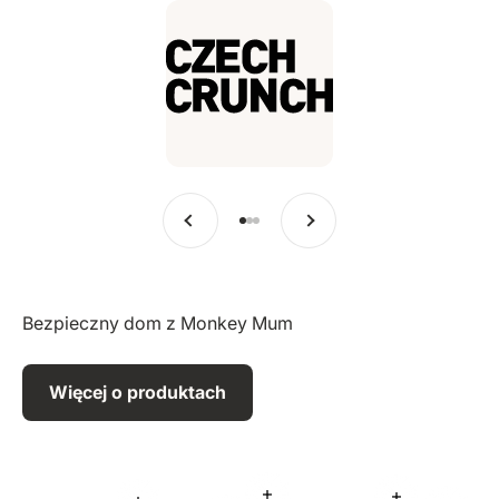
Poprzedni
Dalej
Przejdź do pozycji 1
Przejdź do pozycji 2
Przejdź do pozycji 3
Bezpieczny dom z Monkey Mum
Więcej o produktach