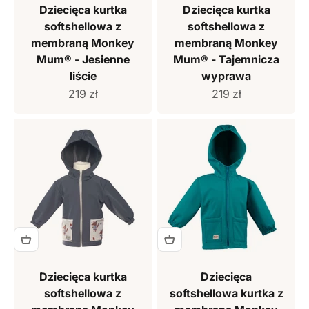
Dziecięca kurtka
Dziecięca kurtka
softshellowa z
softshellowa z
membraną Monkey
membraną Monkey
Mum® - Jesienne
Mum® - Tajemnicza
liście
wyprawa
Cena sprzedaży
Cena sprzedaży
219 zł
219 zł
Dziecięca kurtka
Dziecięca
softshellowa z
softshellowa kurtka z