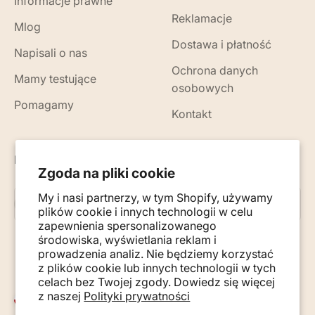
Informacje prawne
Reklamacje
Mlog
Dostawa i płatność
Napisali o nas
Ochrona danych
Mamy testujące
osobowych
Pomagamy
Kontakt
Nowości, porady i wskazówki na Twój e-mail
Zgoda na pliki cookie
My i nasi partnerzy, w tym Shopify, używamy
Subskrybuj
E-mail
plików cookie i innych technologii w celu
zapewnienia spersonalizowanego
środowiska, wyświetlania reklam i
prowadzenia analiz. Nie będziemy korzystać
z plików cookie lub innych technologii w tych
celach bez Twojej zgody. Dowiedz się więcej
z naszej
Polityki prywatności
Polska (PLN zł)