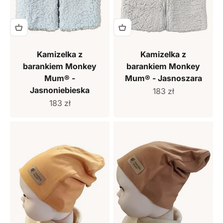
Kamizelka z
Kamizelka z
barankiem Monkey
barankiem Monkey
Mum® -
Mum® - Jasnoszara
Jasnoniebieska
Cena sprzedaży
183 zł
Cena sprzedaży
183 zł