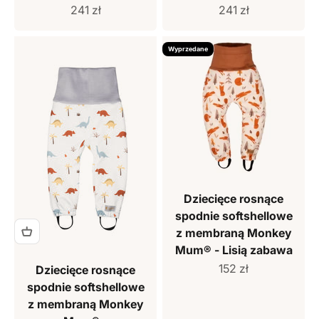
Cena sprzedaży
Cena sprzedaży
241 zł
241 zł
Wyprzedane
Dziecięce rosnące
spodnie softshellowe
z membraną Monkey
Mum® - Lisią zabawa
Cena sprzedaży
152 zł
Dziecięce rosnące
spodnie softshellowe
z membraną Monkey