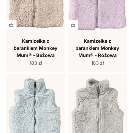
Kamizelka z
Kamizelka z
barankiem Monkey
barankiem Monkey
Mum® - Beżowa
Mum® - Różowa
Cena sprzedaży
Cena sprzedaży
183 zł
183 zł