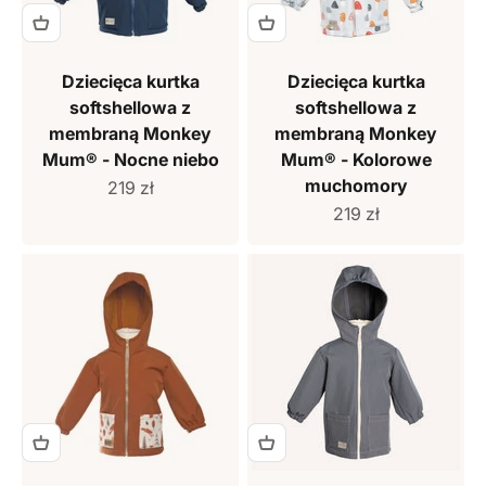
Dziecięca kurtka
Dziecięca kurtka
softshellowa z
softshellowa z
membraną Monkey
membraną Monkey
Mum® - Nocne niebo
Mum® - Kolorowe
muchomory
Cena sprzedaży
219 zł
Cena sprzedaży
219 zł