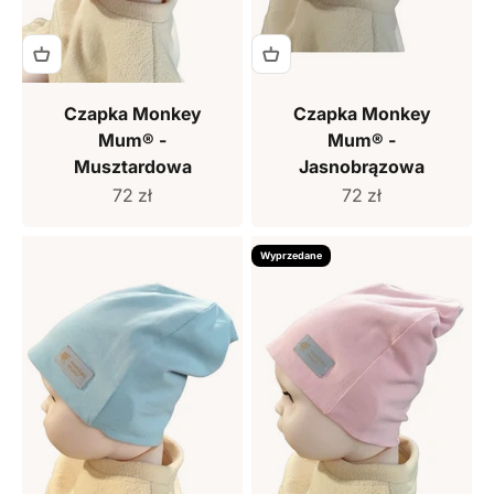
Czapka Monkey
Czapka Monkey
Mum® -
Mum® -
Musztardowa
Jasnobrązowa
Cena sprzedaży
Cena sprzedaży
72 zł
72 zł
Wyprzedane