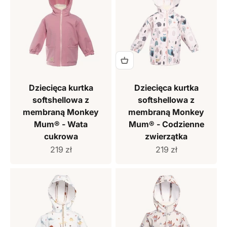
Dziecięca kurtka
Dziecięca kurtka
softshellowa z
softshellowa z
membraną Monkey
membraną Monkey
Mum® - Wata
Mum® - Codzienne
cukrowa
zwierzątka
Cena sprzedaży
Cena sprzedaży
219 zł
219 zł