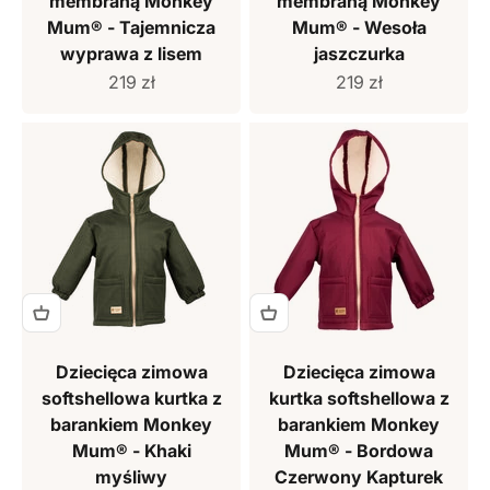
membraną Monkey
membraną Monkey
Mum® - Tajemnicza
Mum® - Wesoła
wyprawa z lisem
jaszczurka
Cena sprzedaży
Cena sprzedaży
219 zł
219 zł
Dziecięca zimowa
Dziecięca zimowa
softshellowa kurtka z
kurtka softshellowa z
barankiem Monkey
barankiem Monkey
Mum® - Khaki
Mum® - Bordowa
myśliwy
Czerwony Kapturek