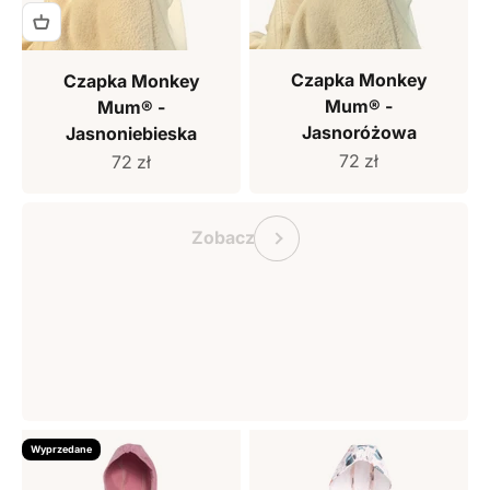
Czapka Monkey
Czapka Monkey
Mum® -
Mum® -
Jasnoróżowa
Jasnoniebieska
Cena sprzedaży
Cena sprzedaży
72 zł
72 zł
Bon podarunkowy Monkey Mum
Poprzedni
Zobacz
Wyprzedane