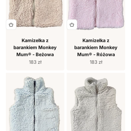
Kamizelka z
Kamizelka z
barankiem Monkey
barankiem Monkey
Mum® - Beżowa
Mum® - Różowa
Cena sprzedaży
Cena sprzedaży
183 zł
183 zł