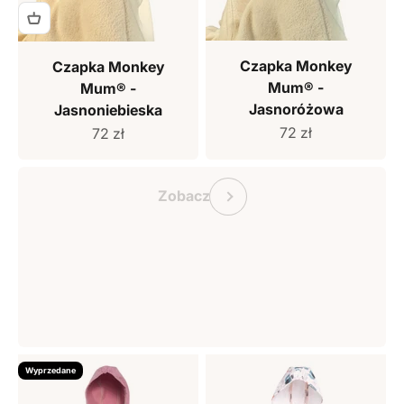
Czapka Monkey
Czapka Monkey
Mum® -
Mum® -
Jasnoróżowa
Jasnoniebieska
Cena sprzedaży
Cena sprzedaży
72 zł
72 zł
Bon podarunkowy Monkey Mum
Poprzedni
Zobacz
Wyprzedane