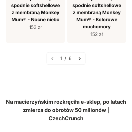
spodnie softshellowe
spodnie softshellowe
z membraną Monkey
z membraną Monkey
Mum® - Nocne niebo
Mum® - Kolorowe
muchomory
Cena sprzedaży
152 zł
Cena sprzedaży
152 zł
1 / 6
Na macierzyńskim rozkręciła e-sklep, po latach
zmierza do obrotów 50 milionów |
CzechCrunch