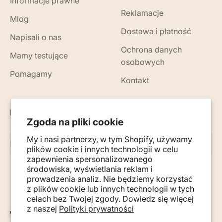
Informacje prawne
Reklamacje
Mlog
Dostawa i płatność
Napisali o nas
Ochrona danych
Mamy testujące
osobowych
Pomagamy
Kontakt
Nowości, porady i wskazówki na Twój e-mail
Zgoda na pliki cookie
My i nasi partnerzy, w tym Shopify, używamy
Subskrybuj
E-mail
plików cookie i innych technologii w celu
zapewnienia spersonalizowanego
środowiska, wyświetlania reklam i
prowadzenia analiz. Nie będziemy korzystać
z plików cookie lub innych technologii w tych
celach bez Twojej zgody. Dowiedz się więcej
z naszej
Polityki prywatności
Polska (PLN zł)