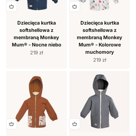
Dziecięca kurtka
Dziecięca kurtka
softshellowa z
softshellowa z
membraną Monkey
membraną Monkey
Mum® - Nocne niebo
Mum® - Kolorowe
muchomory
Cena sprzedaży
219 zł
Cena sprzedaży
219 zł