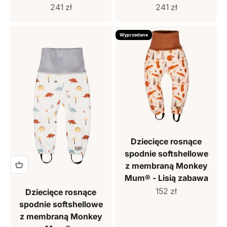
Cena sprzedaży
Cena sprzedaży
241 zł
241 zł
Wyprzedane
Dziecięce rosnące
spodnie softshellowe
z membraną Monkey
Mum® - Lisią zabawa
Cena sprzedaży
152 zł
Dziecięce rosnące
spodnie softshellowe
z membraną Monkey