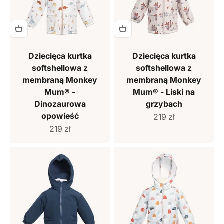
Dziecięca kurtka
Dziecięca kurtka
softshellowa z
softshellowa z
membraną Monkey
membraną Monkey
Mum® -
Mum® - Liski na
Dinozaurowa
grzybach
opowieść
Cena sprzedaży
219 zł
Cena sprzedaży
219 zł