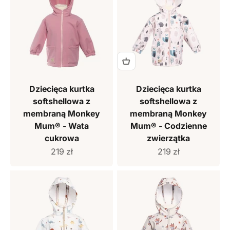
Dziecięca kurtka
Dziecięca kurtka
softshellowa z
softshellowa z
membraną Monkey
membraną Monkey
Mum® - Wata
Mum® - Codzienne
cukrowa
zwierzątka
Cena sprzedaży
Cena sprzedaży
219 zł
219 zł