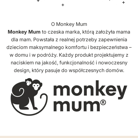
Więcej informacji
Więcej infor
Więcej informacji
Więcej
Więcej informacji
O Monkey Mum
Monkey Mum
to czeska marka, którą założyła mama
dla mam. Powstała z realnej potrzeby zapewnienia
dzieciom maksymalnego komfortu i bezpieczeństwa –
w domu i w podróży. Każdy produkt projektujemy z
naciskiem na jakość, funkcjonalność i nowoczesny
design, który pasuje do współczesnych domów.