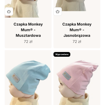
Czapka Monkey
Czapka Monkey
Mum® -
Mum® -
Musztardowa
Jasnobrązowa
Cena sprzedaży
Cena sprzedaży
72 zł
72 zł
Wyprzedane