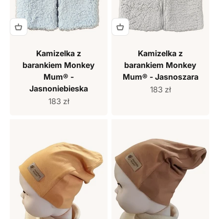
Kamizelka z
Kamizelka z
barankiem Monkey
barankiem Monkey
Mum® -
Mum® - Jasnoszara
Jasnoniebieska
Cena sprzedaży
183 zł
Cena sprzedaży
183 zł