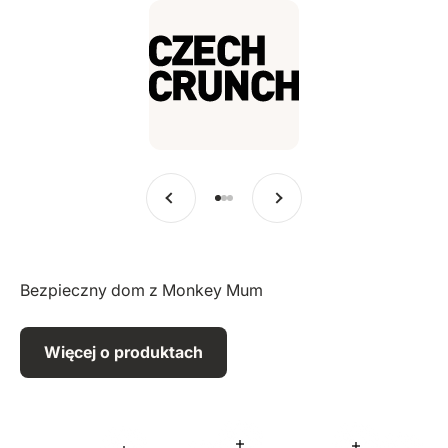
Poprzedni
Dalej
Przejdź do pozycji 1
Przejdź do pozycji 2
Przejdź do pozycji 3
Bezpieczny dom z Monkey Mum
Więcej o produktach