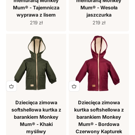
membraną Monkey
membraną Monkey
Mum® - Tajemnicza
Mum® - Wesoła
wyprawa z lisem
jaszczurka
Cena sprzedaży
Cena sprzedaży
219 zł
219 zł
Dziecięca zimowa
Dziecięca zimowa
softshellowa kurtka z
kurtka softshellowa z
barankiem Monkey
barankiem Monkey
Mum® - Khaki
Mum® - Bordowa
myśliwy
Czerwony Kapturek