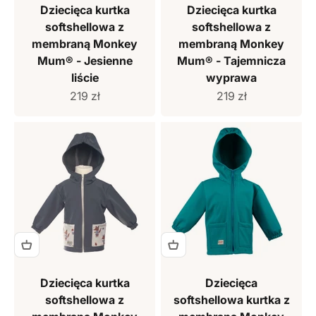
Dziecięca kurtka
Dziecięca kurtka
softshellowa z
softshellowa z
membraną Monkey
membraną Monkey
Mum® - Jesienne
Mum® - Tajemnicza
liście
wyprawa
Cena sprzedaży
Cena sprzedaży
219 zł
219 zł
Dziecięca kurtka
Dziecięca
softshellowa z
softshellowa kurtka z