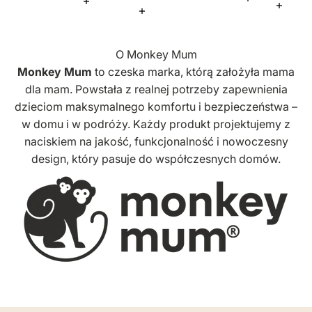
Więcej informacji
Więcej infor
Więcej informacji
Więcej
Więcej informacji
O Monkey Mum
Monkey Mum
to czeska marka, którą założyła mama
dla mam. Powstała z realnej potrzeby zapewnienia
dzieciom maksymalnego komfortu i bezpieczeństwa –
w domu i w podróży. Każdy produkt projektujemy z
naciskiem na jakość, funkcjonalność i nowoczesny
design, który pasuje do współczesnych domów.