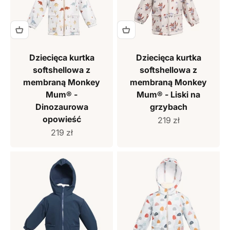
Dziecięca kurtka
Dziecięca kurtka
softshellowa z
softshellowa z
membraną Monkey
membraną Monkey
Mum® -
Mum® - Liski na
Dinozaurowa
grzybach
opowieść
Cena sprzedaży
219 zł
Cena sprzedaży
219 zł