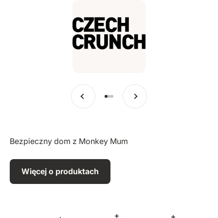
Poprzedni
Dalej
Przejdź do pozycji 1
Przejdź do pozycji 2
Przejdź do pozycji 3
Bezpieczny dom z Monkey Mum
Więcej o produktach