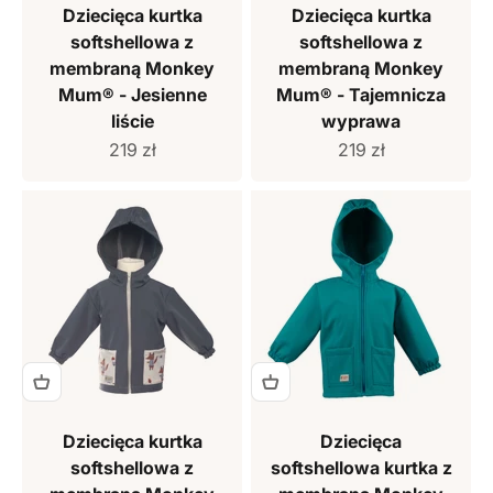
Dziecięca kurtka
Dziecięca kurtka
softshellowa z
softshellowa z
membraną Monkey
membraną Monkey
Mum® - Jesienne
Mum® - Tajemnicza
liście
wyprawa
Cena sprzedaży
Cena sprzedaży
219 zł
219 zł
Dziecięca kurtka
Dziecięca
softshellowa z
softshellowa kurtka z