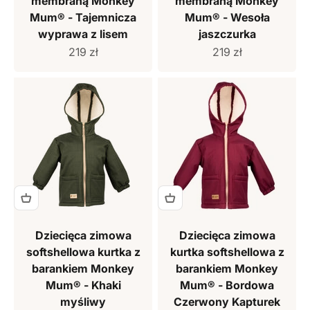
membraną Monkey
membraną Monkey
Mum® - Tajemnicza
Mum® - Wesoła
wyprawa z lisem
jaszczurka
Cena sprzedaży
Cena sprzedaży
219 zł
219 zł
Dziecięca zimowa
Dziecięca zimowa
softshellowa kurtka z
kurtka softshellowa z
barankiem Monkey
barankiem Monkey
Mum® - Khaki
Mum® - Bordowa
myśliwy
Czerwony Kapturek