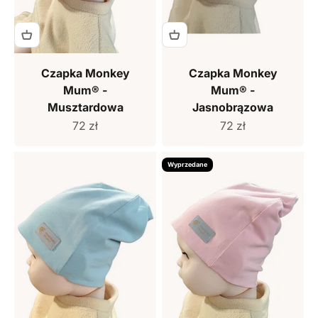
Czapka Monkey
Czapka Monkey
Mum® -
Mum® -
Musztardowa
Jasnobrązowa
Cena sprzedaży
Cena sprzedaży
72 zł
72 zł
Wyprzedane