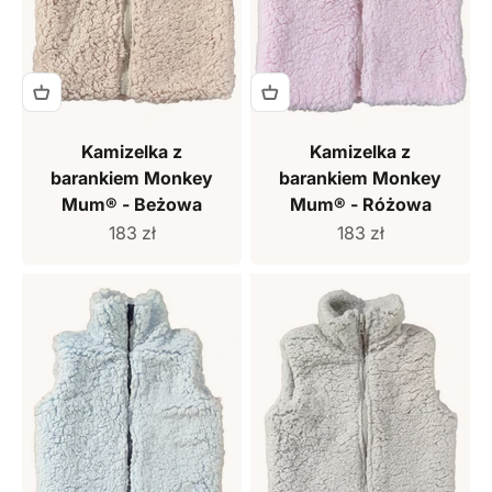
Kamizelka z
Kamizelka z
barankiem Monkey
barankiem Monkey
Mum® - Beżowa
Mum® - Różowa
Cena sprzedaży
Cena sprzedaży
183 zł
183 zł