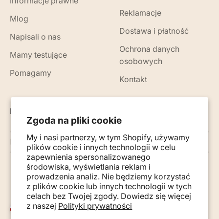
Informacje prawne
Reklamacje
Mlog
Dostawa i płatność
Napisali o nas
Ochrona danych
Mamy testujące
osobowych
Pomagamy
Kontakt
Nowości, porady i wskazówki na Twój e-mail
Zgoda na pliki cookie
My i nasi partnerzy, w tym Shopify, używamy
Subskrybuj
E-mail
plików cookie i innych technologii w celu
zapewnienia spersonalizowanego
środowiska, wyświetlania reklam i
prowadzenia analiz. Nie będziemy korzystać
z plików cookie lub innych technologii w tych
celach bez Twojej zgody. Dowiedz się więcej
z naszej
Polityki prywatności
Polska (PLN zł)