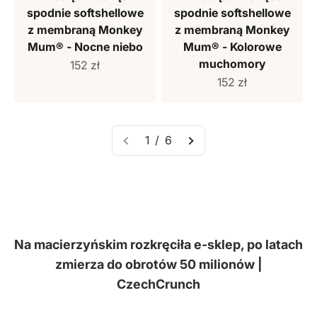
spodnie softshellowe
spodnie softshellowe
z membraną Monkey
z membraną Monkey
Mum® - Nocne niebo
Mum® - Kolorowe
muchomory
Cena sprzedaży
152 zł
Cena sprzedaży
152 zł
1 / 6
Na macierzyńskim rozkręciła e-sklep, po latach
zmierza do obrotów 50 milionów |
CzechCrunch