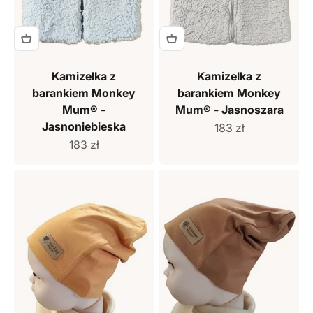
Kamizelka z
Kamizelka z
barankiem Monkey
barankiem Monkey
Mum® -
Mum® - Jasnoszara
Jasnoniebieska
Cena sprzedaży
183 zł
Cena sprzedaży
183 zł