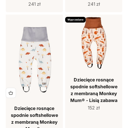
Cena sprzedaży
Cena sprzedaży
241 zł
241 zł
Wyprzedane
Dziecięce rosnące
spodnie softshellowe
z membraną Monkey
Mum® - Lisią zabawa
Cena sprzedaży
152 zł
Dziecięce rosnące
spodnie softshellowe
z membraną Monkey