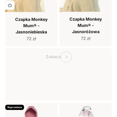
Czapka Monkey
Czapka Monkey
Mum® -
Mum® -
Jasnoróżowa
Jasnoniebieska
Cena sprzedaży
Cena sprzedaży
72 zł
72 zł
Bon podarunkowy Monkey Mum
Poprzedni
Zobacz
Wyprzedane