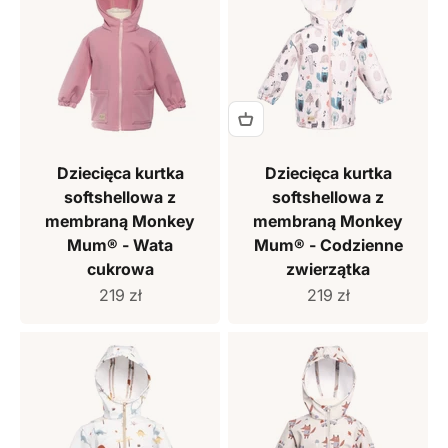
Dziecięca kurtka
Dziecięca kurtka
softshellowa z
softshellowa z
membraną Monkey
membraną Monkey
Mum® - Wata
Mum® - Codzienne
cukrowa
zwierzątka
Cena sprzedaży
Cena sprzedaży
219 zł
219 zł