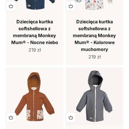
Dziecięca kurtka
Dziecięca kurtka
softshellowa z
softshellowa z
membraną Monkey
membraną Monkey
Mum® - Nocne niebo
Mum® - Kolorowe
muchomory
Cena sprzedaży
219 zł
Cena sprzedaży
219 zł